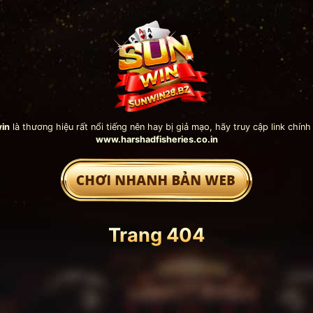
in
là thương hiệu rất nổi tiếng nên hay bị giả mạo,
hãy truy cập link chính
www.harshadfisheries.co.in
Trang 404