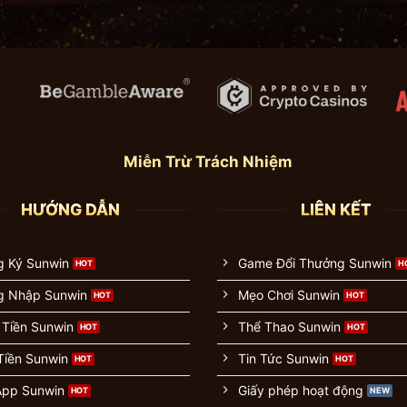
Miễn Trừ Trách Nhiệm
HƯỚNG DẪN
LIÊN KẾT
 Ký Sunwin
Game Đổi Thưởng Sunwin
g Nhập Sunwin
Mẹo Chơi Sunwin
Tiền Sunwin
Thể Thao Sunwin
Tiền Sunwin
Tin Tức Sunwin
App Sunwin
Giấy phép hoạt động