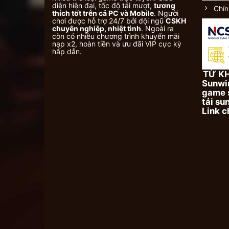
diện hiện đại, tốc độ tải mượt,
tương
Chín
thích tốt trên cả PC và Mobile
. Người
chơi được hỗ trợ 24/7 bởi đội ngũ
CSKH
chuyên nghiệp, nhiệt tình
. Ngoài ra
còn có nhiều chương trình khuyến mãi
nạp x2, hoàn tiền và ưu đãi VIP cực kỳ
hấp dẫn.
TỪ KH
Sunwin
game s
tải su
Link c