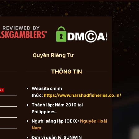
Quyền Riêng Tư
THÔNG TIN
Website chính
thức:
https://www.harshadfisheries.co.in/
Thành lập: Năm 2010 tại
Philippines.
Người sáng lập (CEO):
Nguyễn Hoài
Nam
.
Đơn vị quản lý: SUNWIN