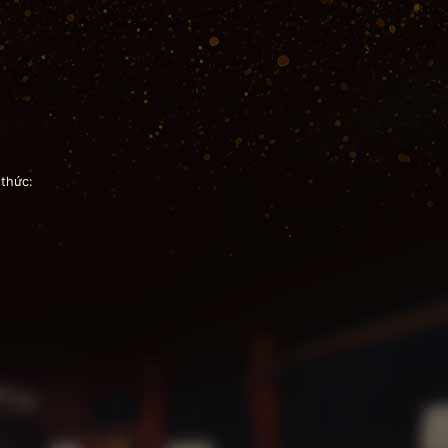
 thức: