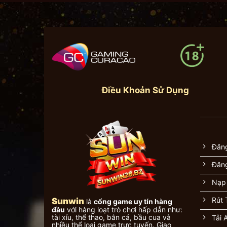
Điều Khoản Sử Dụng
Đăng
Đăn
Nạp 
Rút 
Sunwin
là
cổng game uy tín hàng
đầu
với hàng loạt trò chơi hấp dẫn như:
tài xỉu, thể thao, bắn cá, bầu cua và
Tải 
nhiều thể loại game trực tuyến. Giao