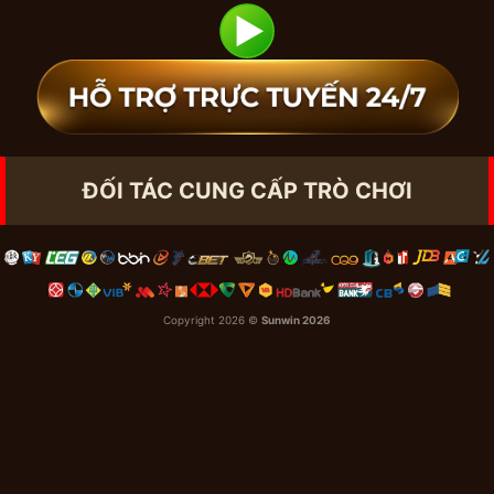
ĐỐI TÁC CUNG CẤP TRÒ CHƠI
Copyright 2026 ©
Sunwin
2026