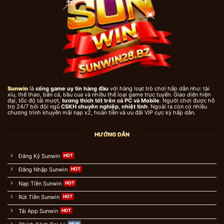
Sunwin
là
cổng game uy tín hàng đầu
với hàng loạt trò chơi hấp dẫn như: tài
xỉu, thể thao, bắn cá, bầu cua và nhiều thể loại game trực tuyến. Giao diện hiện
đại, tốc độ tải mượt,
tương thích tốt trên cả PC và Mobile
. Người chơi được hỗ
trợ 24/7 bởi đội ngũ
CSKH chuyên nghiệp, nhiệt tình
. Ngoài ra còn có nhiều
chương trình khuyến mãi nạp x2, hoàn tiền và ưu đãi VIP cực kỳ hấp dẫn.
HƯỚNG DẪN
Đăng Ký Sunwin
Đăng Nhập Sunwin
Nạp Tiền Sunwin
Rút Tiền Sunwin
Tải App Sunwin