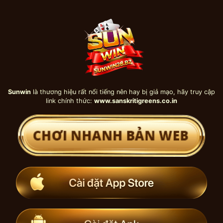
Skip
to
content
Sunwin
là thương hiệu rất nổi tiếng nên hay bị giả mạo,
hãy truy cập
link chính thức:
www.sanskritigreens.co.in