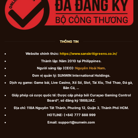
THÔNG TIN
Website chính thức:
https://www.sanskritigreens.co.in/
Thành lập: Năm 2010 tại Philippines.
Người sáng lập (CEO):
Nguyễn Hoài Nam
.
Đơn vị quản lý: SUNWIN International Holdings.
Dịch vụ game: Game bài, Live Casino, Xổ Số, Slot, Tài Xỉu, Thể Thao, Đá gà,
Bắn Cá, …
Giấy phép cá cược quốc tế: Được cấp phép bởi Curaçao Gaming Control
Board*, số đăng ký 1868/JAZ.
Địa chỉ: 118A Nguyễn Tất Thành, Phường 12, Quận 3, Thành Phố HCM.
HOTLINE: (+84) 777 888 999
Email: support@sunwin.com