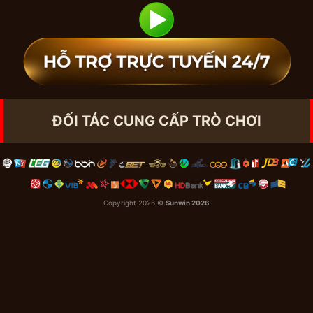
ĐỐI TÁC CUNG CẤP TRÒ CHƠI
Copyright 2026 ©
Sunwin
2026