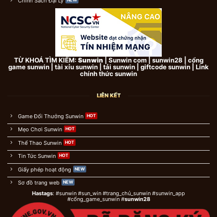
Chính Sách Đại Lý
TỪ KHOÁ TÌM KIẾM:
Sunwin
| Sunwin com | sunwin28 | cổng
game sunwin | tài xỉu sunwin | tải sunwin | giftcode sunwin | Link
chính thức sunwin
LIÊN KẾT
Game Đổi Thưởng Sunwin
Mẹo Chơi Sunwin
Thể Thao Sunwin
Tin Tức Sunwin
Giấy phép hoạt động
Sơ đồ trang web
Hastags
: #sunwin #sun_win #trang_chủ_sunwin #sunwin_app
#cổng_game_sunwin #
sunwin28