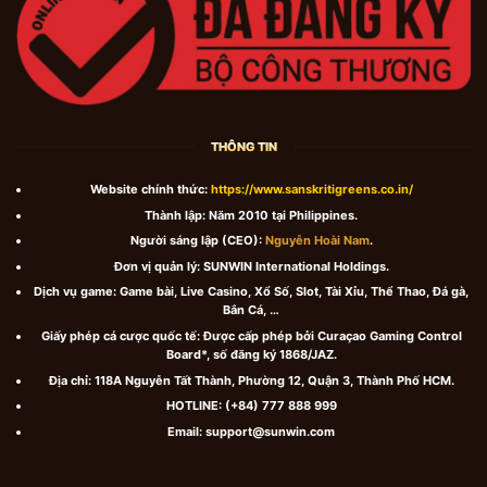
THÔNG TIN
Website chính thức:
https://www.sanskritigreens.co.in/
Thành lập: Năm 2010 tại Philippines.
Người sáng lập (CEO):
Nguyễn Hoài Nam
.
Đơn vị quản lý: SUNWIN International Holdings.
Dịch vụ game: Game bài, Live Casino, Xổ Số, Slot, Tài Xỉu, Thể Thao, Đá gà,
Bắn Cá, …
Giấy phép cá cược quốc tế: Được cấp phép bởi Curaçao Gaming Control
Board*, số đăng ký 1868/JAZ.
Địa chỉ: 118A Nguyễn Tất Thành, Phường 12, Quận 3, Thành Phố HCM.
HOTLINE: (+84) 777 888 999
Email: support@sunwin.com