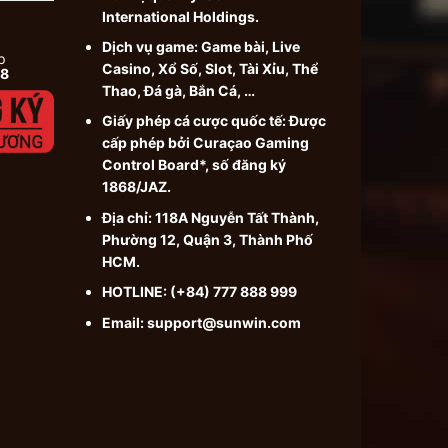
International Holdings.
Dịch vụ game: Game bài, Live
p
Casino, Xổ Số, Slot, Tài Xỉu, Thể
28
Thao, Đá gà, Bắn Cá, …
Giấy phép cá cược quốc tế: Được
cấp phép bởi Curaçao Gaming
Control Board*, số đăng ký
1868/JAZ.
Địa chỉ: 118A Nguyễn Tất Thành,
Phường 12, Quận 3, Thành Phố
HCM.
HOTLINE: (+84) 777 888 999
Email: support@sunwin.com