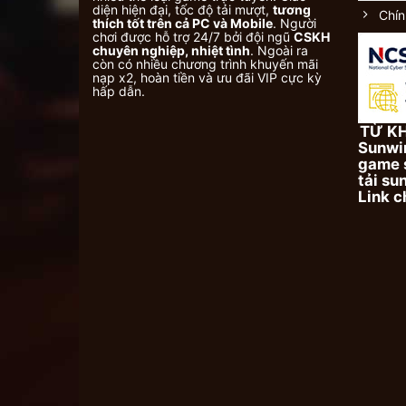
diện hiện đại, tốc độ tải mượt,
tương
Chín
thích tốt trên cả PC và Mobile
. Người
chơi được hỗ trợ 24/7 bởi đội ngũ
CSKH
chuyên nghiệp, nhiệt tình
. Ngoài ra
còn có nhiều chương trình khuyến mãi
nạp x2, hoàn tiền và ưu đãi VIP cực kỳ
hấp dẫn.
TỪ KH
Sunwin
game s
tải su
Link c