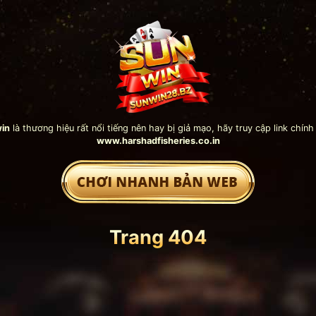
in
là thương hiệu rất nổi tiếng nên hay bị giả mạo,
hãy truy cập link chính
www.harshadfisheries.co.in
Trang 404