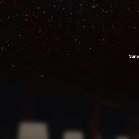
Skip
to
content
Sunw