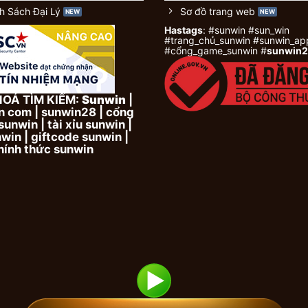
h Sách Đại Lý
Sơ đồ trang web
Hastags
: #sunwin #sun_win
#trang_chủ_sunwin #sunwin_ap
#cổng_game_sunwin #
sunwin
OÁ TÌM KIẾM:
Sunwin
|
 com | sunwin28 | cổng
unwin | tài xỉu sunwin |
nwin | giftcode sunwin |
hính thức sunwin