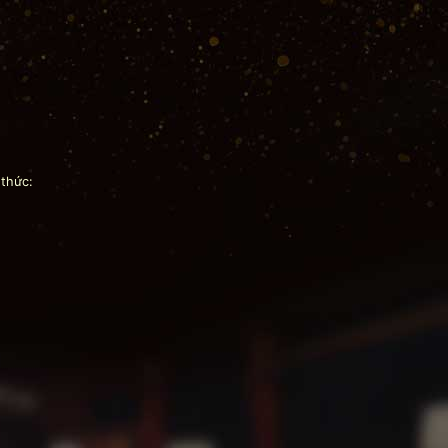
 thức: