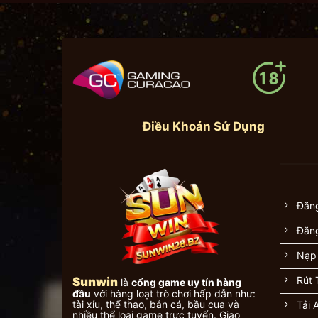
Điều Khoản Sử Dụng
Đăng
Đăn
Nạp 
Rút 
Sunwin
là
cổng game uy tín hàng
đầu
với hàng loạt trò chơi hấp dẫn như:
tài xỉu, thể thao, bắn cá, bầu cua và
Tải 
nhiều thể loại game trực tuyến. Giao