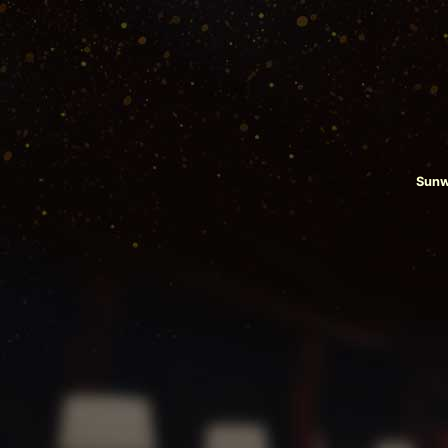
Skip
to
content
Sunw