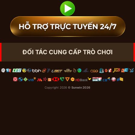
ĐỐI TÁC CUNG CẤP TRÒ CHƠI
Copyright 2026 ©
Sunwin
2026