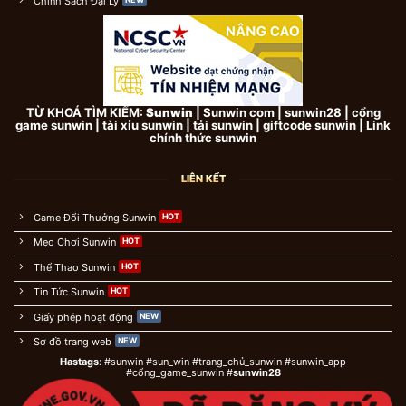
Chính Sách Đại Lý
TỪ KHOÁ TÌM KIẾM:
Sunwin
| Sunwin com | sunwin28 | cổng
game sunwin | tài xỉu sunwin | tải sunwin | giftcode sunwin | Link
chính thức sunwin
LIÊN KẾT
Game Đổi Thưởng Sunwin
Mẹo Chơi Sunwin
Thể Thao Sunwin
Tin Tức Sunwin
Giấy phép hoạt động
Sơ đồ trang web
Hastags
: #sunwin #sun_win #trang_chủ_sunwin #sunwin_app
#cổng_game_sunwin #
sunwin28