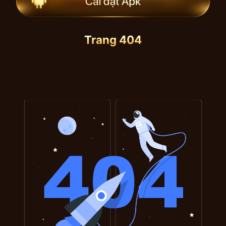
Trang 404