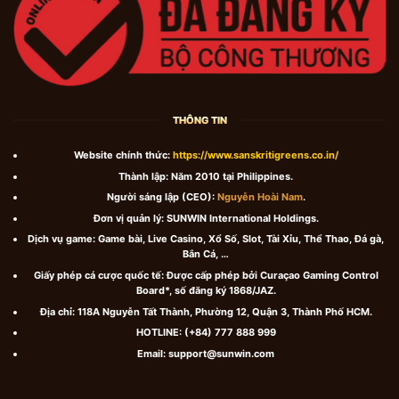
THÔNG TIN
Website chính thức:
https://www.sanskritigreens.co.in/
Thành lập: Năm 2010 tại Philippines.
Người sáng lập (CEO):
Nguyễn Hoài Nam
.
Đơn vị quản lý: SUNWIN International Holdings.
Dịch vụ game: Game bài, Live Casino, Xổ Số, Slot, Tài Xỉu, Thể Thao, Đá gà,
Bắn Cá, …
Giấy phép cá cược quốc tế: Được cấp phép bởi Curaçao Gaming Control
Board*, số đăng ký 1868/JAZ.
Địa chỉ: 118A Nguyễn Tất Thành, Phường 12, Quận 3, Thành Phố HCM.
HOTLINE: (+84) 777 888 999
Email: support@sunwin.com