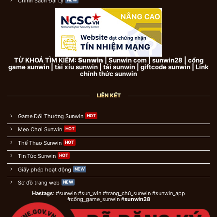
Chính Sách Đại Lý
TỪ KHOÁ TÌM KIẾM:
Sunwin
| Sunwin com | sunwin28 | cổng
game sunwin | tài xỉu sunwin | tải sunwin | giftcode sunwin | Link
chính thức sunwin
LIÊN KẾT
Game Đổi Thưởng Sunwin
Mẹo Chơi Sunwin
Thể Thao Sunwin
Tin Tức Sunwin
Giấy phép hoạt động
Sơ đồ trang web
Hastags
: #sunwin #sun_win #trang_chủ_sunwin #sunwin_app
#cổng_game_sunwin #
sunwin28