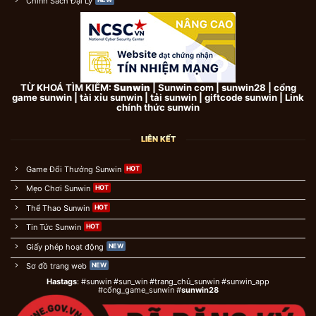
Chính Sách Đại Lý
TỪ KHOÁ TÌM KIẾM:
Sunwin
| Sunwin com | sunwin28 | cổng
game sunwin | tài xỉu sunwin | tải sunwin | giftcode sunwin | Link
chính thức sunwin
LIÊN KẾT
Game Đổi Thưởng Sunwin
Mẹo Chơi Sunwin
Thể Thao Sunwin
Tin Tức Sunwin
Giấy phép hoạt động
Sơ đồ trang web
Hastags
: #sunwin #sun_win #trang_chủ_sunwin #sunwin_app
#cổng_game_sunwin #
sunwin28