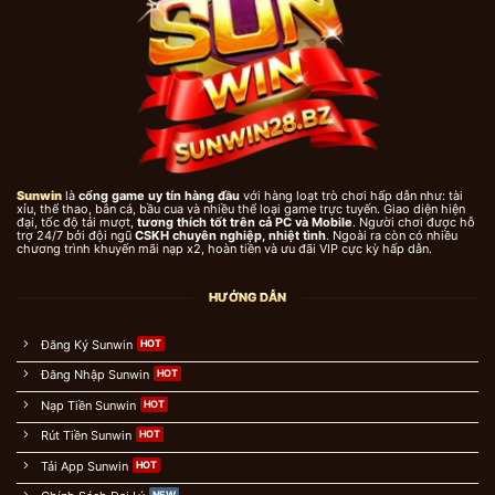
Sunwin
là
cổng game uy tín hàng đầu
với hàng loạt trò chơi hấp dẫn như: tài
xỉu, thể thao, bắn cá, bầu cua và nhiều thể loại game trực tuyến. Giao diện hiện
đại, tốc độ tải mượt,
tương thích tốt trên cả PC và Mobile
. Người chơi được hỗ
trợ 24/7 bởi đội ngũ
CSKH chuyên nghiệp, nhiệt tình
. Ngoài ra còn có nhiều
chương trình khuyến mãi nạp x2, hoàn tiền và ưu đãi VIP cực kỳ hấp dẫn.
HƯỚNG DẪN
Đăng Ký Sunwin
Đăng Nhập Sunwin
Nạp Tiền Sunwin
Rút Tiền Sunwin
Tải App Sunwin