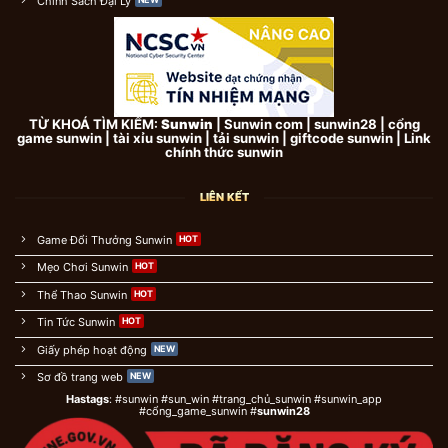
Chính Sách Đại Lý
TỪ KHOÁ TÌM KIẾM:
Sunwin
| Sunwin com | sunwin28 | cổng
game sunwin | tài xỉu sunwin | tải sunwin | giftcode sunwin | Link
chính thức sunwin
LIÊN KẾT
Game Đổi Thưởng Sunwin
Mẹo Chơi Sunwin
Thể Thao Sunwin
Tin Tức Sunwin
Giấy phép hoạt động
Sơ đồ trang web
Hastags
: #sunwin #sun_win #trang_chủ_sunwin #sunwin_app
#cổng_game_sunwin #
sunwin28