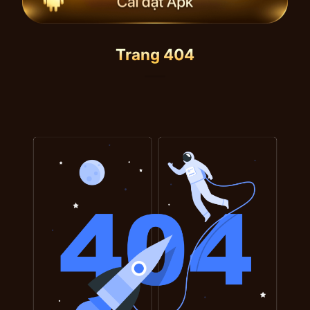
Trang 404