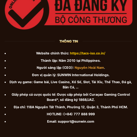
THÔNG TIN
Website chính thức:
https://tacs-iso.co.in/
Thành lập: Năm 2010 tại Philippines.
Người sáng lập (CEO):
Nguyễn Hoài Nam
.
Đơn vị quản lý: SUNWIN International Holdings.
Dịch vụ game: Game bài, Live Casino, Xổ Số, Slot, Tài Xỉu, Thể Thao, Đá gà,
Bắn Cá, …
Giấy phép cá cược quốc tế: Được cấp phép bởi Curaçao Gaming Control
Board*, số đăng ký 1868/JAZ.
Địa chỉ: 118A Nguyễn Tất Thành, Phường 12, Quận 3, Thành Phố HCM.
HOTLINE: (+84) 777 888 999
Email: support@sunwin.com