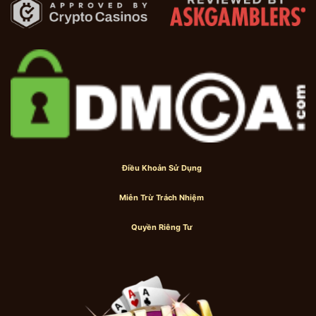
Điều Khoản Sử Dụng
Miễn Trừ Trách Nhiệm
Quyền Riêng Tư