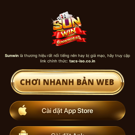
Skip
to
content
Sunwin
là thương hiệu rất nổi tiếng nên hay bị giả mạo,
hãy truy cập
link chính thức:
tacs-iso.co.in