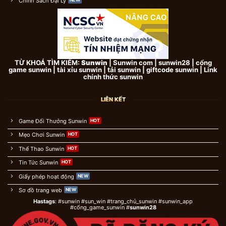
Chính Sách Đại Lý
TỪ KHOÁ TÌM KIẾM:
Sunwin
| Sunwin com | sunwin28 | cổng
game sunwin | tài xỉu sunwin | tải sunwin | giftcode sunwin | Link
chính thức sunwin
LIÊN KẾT
Game Đổi Thưởng Sunwin
Mẹo Chơi Sunwin
Thể Thao Sunwin
Tin Tức Sunwin
Giấy phép hoạt động
Sơ đồ trang web
Hastags
: #sunwin #sun_win #trang_chủ_sunwin #sunwin_app
#cổng_game_sunwin #
sunwin28