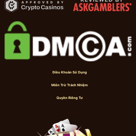
Điều Khoản Sử Dụng
Miễn Trừ Trách Nhiệm
Quyền Riêng Tư