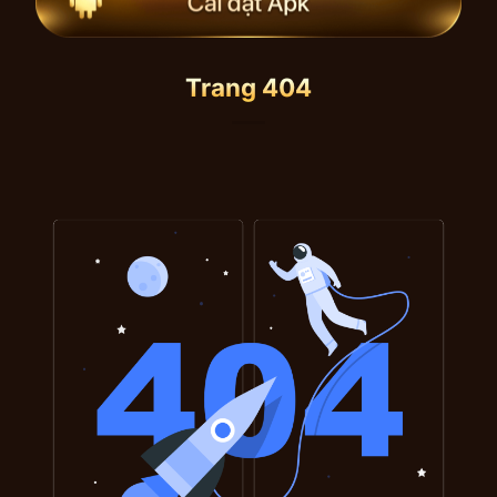
Trang 404