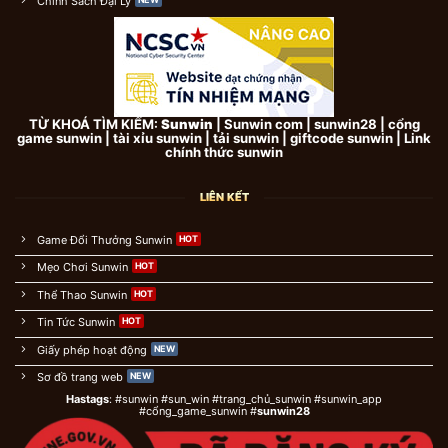
Chính Sách Đại Lý
TỪ KHOÁ TÌM KIẾM:
Sunwin
| Sunwin com | sunwin28 | cổng
game sunwin | tài xỉu sunwin | tải sunwin | giftcode sunwin | Link
chính thức sunwin
LIÊN KẾT
Game Đổi Thưởng Sunwin
Mẹo Chơi Sunwin
Thể Thao Sunwin
Tin Tức Sunwin
Giấy phép hoạt động
Sơ đồ trang web
Hastags
: #sunwin #sun_win #trang_chủ_sunwin #sunwin_app
#cổng_game_sunwin #
sunwin28