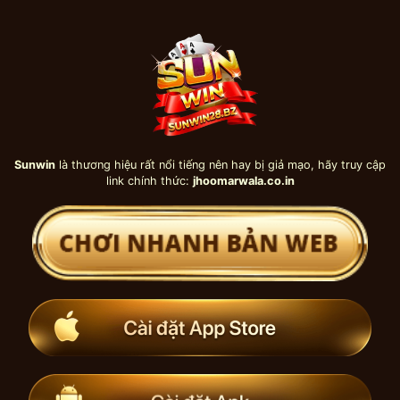
Skip
to
content
Sunwin
là thương hiệu rất nổi tiếng nên hay bị giả mạo,
hãy truy cập
link chính thức:
jhoomarwala.co.in