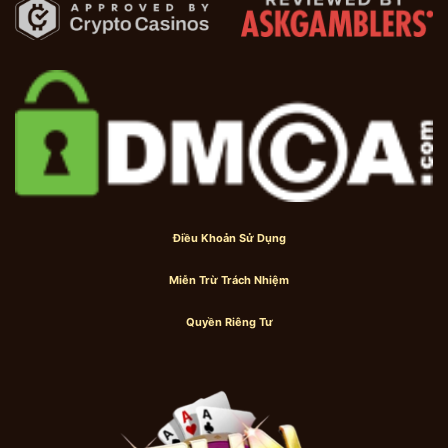
Điều Khoản Sử Dụng
Miễn Trừ Trách Nhiệm
Quyền Riêng Tư