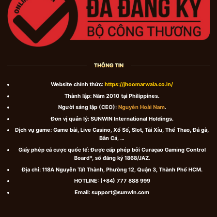
THÔNG TIN
Website chính thức:
https://jhoomarwala.co.in/
Thành lập: Năm 2010 tại Philippines.
Người sáng lập (CEO):
Nguyễn Hoài Nam
.
Đơn vị quản lý: SUNWIN International Holdings.
Dịch vụ game: Game bài, Live Casino, Xổ Số, Slot, Tài Xỉu, Thể Thao, Đá gà,
Bắn Cá, …
Giấy phép cá cược quốc tế: Được cấp phép bởi Curaçao Gaming Control
Board*, số đăng ký 1868/JAZ.
Địa chỉ: 118A Nguyễn Tất Thành, Phường 12, Quận 3, Thành Phố HCM.
HOTLINE: (+84) 777 888 999
Email: support@sunwin.com