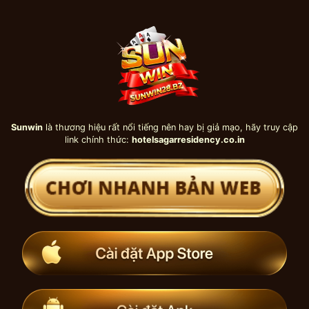
Skip
to
content
Sunwin
là thương hiệu rất nổi tiếng nên hay bị giả mạo,
hãy truy cập
link chính thức:
hotelsagarresidency.co.in