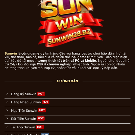
Sunwin
là
cổng game uy tín hàng đầu
với hàng loạt trò chơi hấp dẫn như: tài
xỉu, thể thao, bắn cá, bầu cua và nhiều thể loại game trực tuyến. Giao diện hiện
đại, tốc độ tải mượt,
tương thích tốt trên cả PC và Mobile
. Người chơi được hỗ
trợ 24/7 bởi đội ngũ
CSKH chuyên nghiệp, nhiệt tình
. Ngoài ra còn có nhiều
chương trình khuyến mãi nạp x2, hoàn tiền và ưu đãi VIP cực kỳ hấp dẫn.
HƯỚNG DẪN
Đăng Ký Sunwin
Đăng Nhập Sunwin
Nạp Tiền Sunwin
Rút Tiền Sunwin
Tải App Sunwin