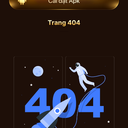
Trang 404