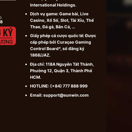
International Holdings.
Dịch vụ game: Game bài, Live
p
Casino, Xổ Số, Slot, Tài Xỉu, Thể
28
Thao, Đá gà, Bắn Cá, …
Giấy phép cá cược quốc tế: Được
cấp phép bởi Curaçao Gaming
Control Board*, số đăng ký
1868/JAZ.
Địa chỉ: 118A Nguyễn Tất Thành,
Phường 12, Quận 3, Thành Phố
HCM.
HOTLINE: (+84) 777 888 999
Email: support@sunwin.com