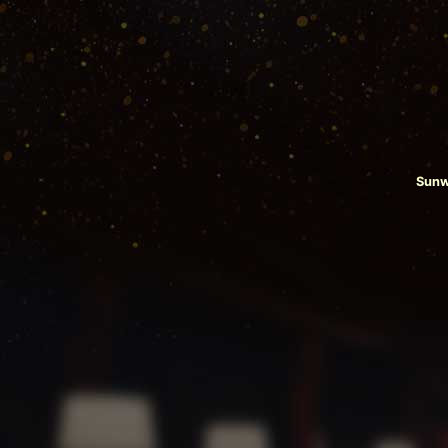
Skip
to
content
Sunw