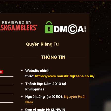
Quyền Riêng Tư
THÔNG TIN
Website chính
thức:
https://www.sanskritigreens.co.in/
Thành lập: Năm 2010 tại
Philippines.
Người sáng lập (CEO):
Nguyễn Hoài
Nam
.
Đơn vị quản lý: SUNWIN