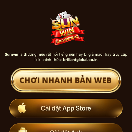
Skip
to
content
Sunwin
là thương hiệu rất nổi tiếng nên hay bị giả mạo,
hãy truy cập
link chính thức:
brilliantglobal.co.in