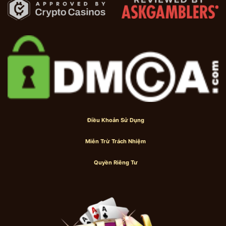
Điều Khoản Sử Dụng
Miễn Trừ Trách Nhiệm
Quyền Riêng Tư