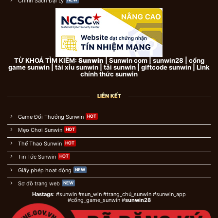
Chính Sách Đại Lý
TỪ KHOÁ TÌM KIẾM:
Sunwin
| Sunwin com | sunwin28 | cổng
game sunwin | tài xỉu sunwin | tải sunwin | giftcode sunwin | Link
chính thức sunwin
LIÊN KẾT
Game Đổi Thưởng Sunwin
Mẹo Chơi Sunwin
Thể Thao Sunwin
Tin Tức Sunwin
Giấy phép hoạt động
Sơ đồ trang web
Hastags
: #sunwin #sun_win #trang_chủ_sunwin #sunwin_app
#cổng_game_sunwin #
sunwin28