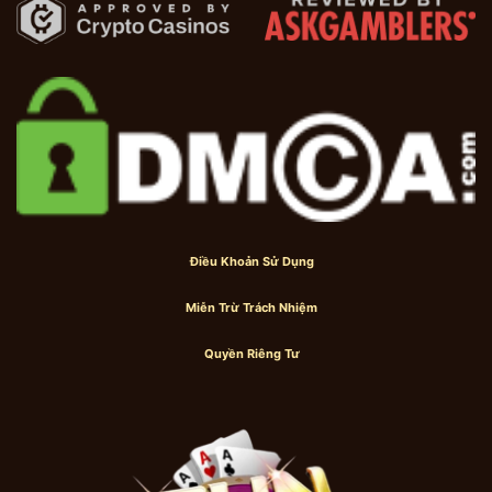
Điều Khoản Sử Dụng
Miễn Trừ Trách Nhiệm
Quyền Riêng Tư