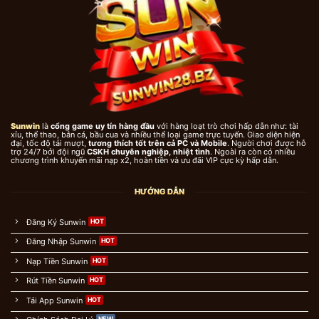
Sunwin
là
cổng game uy tín hàng đầu
với hàng loạt trò chơi hấp dẫn như: tài
xỉu, thể thao, bắn cá, bầu cua và nhiều thể loại game trực tuyến. Giao diện hiện
đại, tốc độ tải mượt,
tương thích tốt trên cả PC và Mobile
. Người chơi được hỗ
trợ 24/7 bởi đội ngũ
CSKH chuyên nghiệp, nhiệt tình
. Ngoài ra còn có nhiều
chương trình khuyến mãi nạp x2, hoàn tiền và ưu đãi VIP cực kỳ hấp dẫn.
HƯỚNG DẪN
Đăng Ký Sunwin
Đăng Nhập Sunwin
Nạp Tiền Sunwin
Rút Tiền Sunwin
Tải App Sunwin