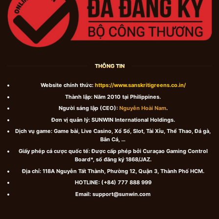
THÔNG TIN
Website chính thức:
https://www.sanskritigreens.co.in/
Thành lập: Năm 2010 tại Philippines.
Người sáng lập (CEO):
Nguyễn Hoài Nam
.
Đơn vị quản lý: SUNWIN International Holdings.
Dịch vụ game: Game bài, Live Casino, Xổ Số, Slot, Tài Xỉu, Thể Thao, Đá gà,
Bắn Cá, …
Giấy phép cá cược quốc tế: Được cấp phép bởi Curaçao Gaming Control
Board*, số đăng ký 1868/JAZ.
Địa chỉ: 118A Nguyễn Tất Thành, Phường 12, Quận 3, Thành Phố HCM.
HOTLINE: (+84) 777 888 999
Email: support@sunwin.com