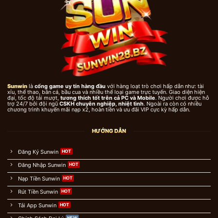
Sunwin
là
cổng game uy tín hàng đầu
với hàng loạt trò chơi hấp dẫn như: tài
xỉu, thể thao, bắn cá, bầu cua và nhiều thể loại game trực tuyến. Giao diện hiện
đại, tốc độ tải mượt,
tương thích tốt trên cả PC và Mobile
. Người chơi được hỗ
trợ 24/7 bởi đội ngũ
CSKH chuyên nghiệp, nhiệt tình
. Ngoài ra còn có nhiều
chương trình khuyến mãi nạp x2, hoàn tiền và ưu đãi VIP cực kỳ hấp dẫn.
HƯỚNG DẪN
Đăng Ký Sunwin
Đăng Nhập Sunwin
Nạp Tiền Sunwin
Rút Tiền Sunwin
Tải App Sunwin