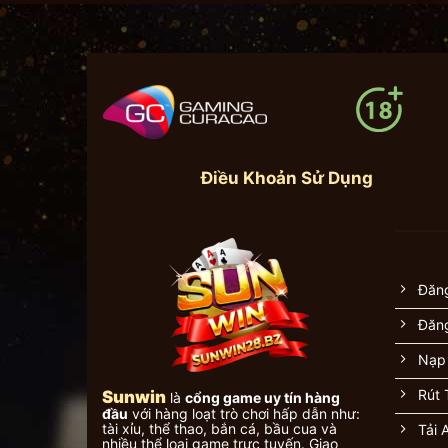
Điều Khoản Sử Dụng
Đăng
Đăn
Nạp 
Rút 
Sunwin
là
cổng game uy tín hàng
đầu
với hàng loạt trò chơi hấp dẫn như:
tài xỉu, thể thao, bắn cá, bầu cua và
Tải 
nhiều thể loại game trực tuyến. Giao