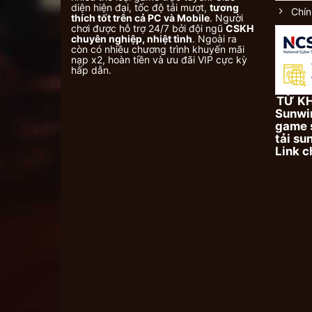
diện hiện đại, tốc độ tải mượt,
tương
Chín
thích tốt trên cả PC và Mobile
. Người
chơi được hỗ trợ 24/7 bởi đội ngũ
CSKH
chuyên nghiệp, nhiệt tình
. Ngoài ra
còn có nhiều chương trình khuyến mãi
nạp x2, hoàn tiền và ưu đãi VIP cực kỳ
hấp dẫn.
TỪ KH
Sunwin
game s
tải su
Link c