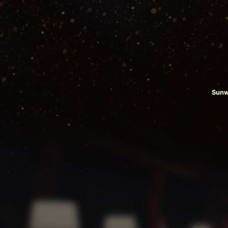
Skip
to
content
Sunw