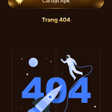
Trang 404