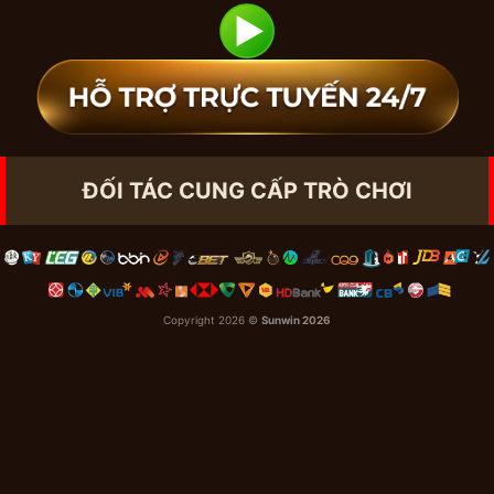
ĐỐI TÁC CUNG CẤP TRÒ CHƠI
Copyright 2026 ©
Sunwin
2026