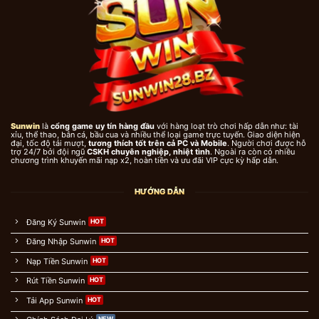
Sunwin
là
cổng game uy tín hàng đầu
với hàng loạt trò chơi hấp dẫn như: tài
xỉu, thể thao, bắn cá, bầu cua và nhiều thể loại game trực tuyến. Giao diện hiện
đại, tốc độ tải mượt,
tương thích tốt trên cả PC và Mobile
. Người chơi được hỗ
trợ 24/7 bởi đội ngũ
CSKH chuyên nghiệp, nhiệt tình
. Ngoài ra còn có nhiều
chương trình khuyến mãi nạp x2, hoàn tiền và ưu đãi VIP cực kỳ hấp dẫn.
HƯỚNG DẪN
Đăng Ký Sunwin
Đăng Nhập Sunwin
Nạp Tiền Sunwin
Rút Tiền Sunwin
Tải App Sunwin