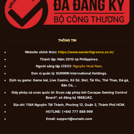
THÔNG TIN
Website chính thức:
https://www.sanskritigreens.co.in/
Thành lập: Năm 2010 tại Philippines.
Người sáng lập (CEO):
Nguyễn Hoài Nam
.
Đơn vị quản lý: SUNWIN International Holdings.
Dịch vụ game: Game bài, Live Casino, Xổ Số, Slot, Tài Xỉu, Thể Thao, Đá gà,
Bắn Cá, …
Giấy phép cá cược quốc tế: Được cấp phép bởi Curaçao Gaming Control
Board*, số đăng ký 1868/JAZ.
Địa chỉ: 118A Nguyễn Tất Thành, Phường 12, Quận 3, Thành Phố HCM.
HOTLINE: (+84) 777 888 999
Email: support@sunwin.com