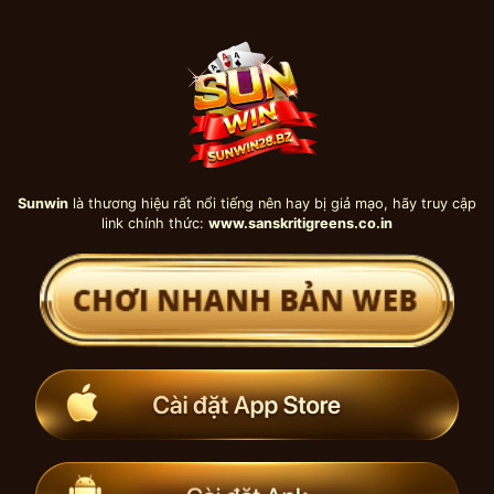
Skip
to
content
Sunwin
là thương hiệu rất nổi tiếng nên hay bị giả mạo,
hãy truy cập
link chính thức:
www.sanskritigreens.co.in