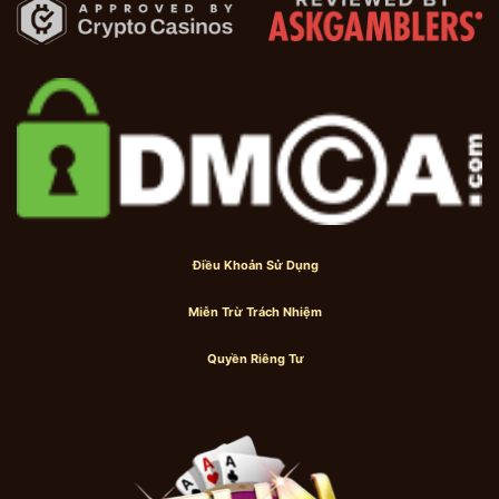
Điều Khoản Sử Dụng
Miễn Trừ Trách Nhiệm
Quyền Riêng Tư