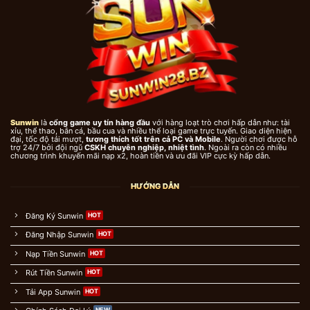
Sunwin
là
cổng game uy tín hàng đầu
với hàng loạt trò chơi hấp dẫn như: tài
xỉu, thể thao, bắn cá, bầu cua và nhiều thể loại game trực tuyến. Giao diện hiện
đại, tốc độ tải mượt,
tương thích tốt trên cả PC và Mobile
. Người chơi được hỗ
trợ 24/7 bởi đội ngũ
CSKH chuyên nghiệp, nhiệt tình
. Ngoài ra còn có nhiều
chương trình khuyến mãi nạp x2, hoàn tiền và ưu đãi VIP cực kỳ hấp dẫn.
HƯỚNG DẪN
Đăng Ký Sunwin
Đăng Nhập Sunwin
Nạp Tiền Sunwin
Rút Tiền Sunwin
Tải App Sunwin