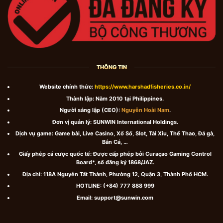
THÔNG TIN
Website chính thức:
https://www.harshadfisheries.co.in/
Thành lập: Năm 2010 tại Philippines.
Người sáng lập (CEO):
Nguyễn Hoài Nam
.
Đơn vị quản lý: SUNWIN International Holdings.
Dịch vụ game: Game bài, Live Casino, Xổ Số, Slot, Tài Xỉu, Thể Thao, Đá gà,
Bắn Cá, …
Giấy phép cá cược quốc tế: Được cấp phép bởi Curaçao Gaming Control
Board*, số đăng ký 1868/JAZ.
Địa chỉ: 118A Nguyễn Tất Thành, Phường 12, Quận 3, Thành Phố HCM.
HOTLINE: (+84) 777 888 999
Email: support@sunwin.com