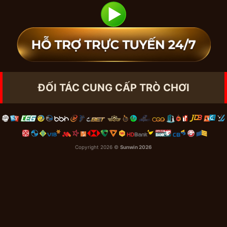
ĐỐI TÁC CUNG CẤP TRÒ CHƠI
Copyright 2026 ©
Sunwin
2026