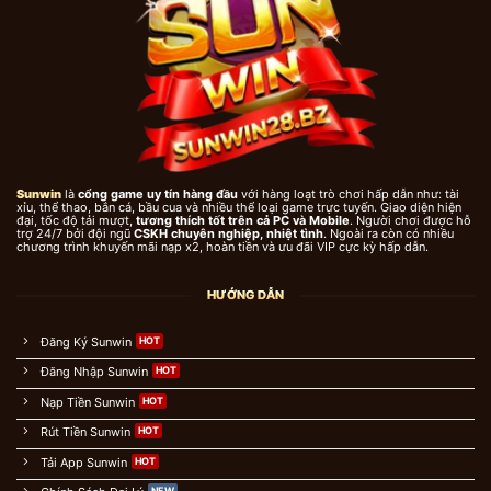
Sunwin
là
cổng game uy tín hàng đầu
với hàng loạt trò chơi hấp dẫn như: tài
xỉu, thể thao, bắn cá, bầu cua và nhiều thể loại game trực tuyến. Giao diện hiện
đại, tốc độ tải mượt,
tương thích tốt trên cả PC và Mobile
. Người chơi được hỗ
trợ 24/7 bởi đội ngũ
CSKH chuyên nghiệp, nhiệt tình
. Ngoài ra còn có nhiều
chương trình khuyến mãi nạp x2, hoàn tiền và ưu đãi VIP cực kỳ hấp dẫn.
HƯỚNG DẪN
Đăng Ký Sunwin
Đăng Nhập Sunwin
Nạp Tiền Sunwin
Rút Tiền Sunwin
Tải App Sunwin