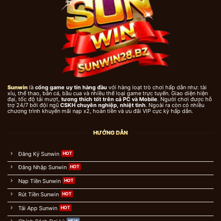
Sunwin
là
cổng game uy tín hàng đầu
với hàng loạt trò chơi hấp dẫn như: tài
xỉu, thể thao, bắn cá, bầu cua và nhiều thể loại game trực tuyến. Giao diện hiện
đại, tốc độ tải mượt,
tương thích tốt trên cả PC và Mobile
. Người chơi được hỗ
trợ 24/7 bởi đội ngũ
CSKH chuyên nghiệp, nhiệt tình
. Ngoài ra còn có nhiều
chương trình khuyến mãi nạp x2, hoàn tiền và ưu đãi VIP cực kỳ hấp dẫn.
HƯỚNG DẪN
Đăng Ký Sunwin
Đăng Nhập Sunwin
Nạp Tiền Sunwin
Rút Tiền Sunwin
Tải App Sunwin