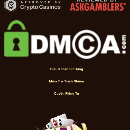
Điều Khoản Sử Dụng
Miễn Trừ Trách Nhiệm
Quyền Riêng Tư