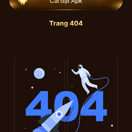
Trang 404