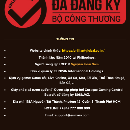
THÔNG TIN
Website chính thức:
https://brilliantglobal.co.in/
Thành lập: Năm 2010 tại Philippines.
Người sáng lập (CEO):
Nguyễn Hoài Nam
.
Đơn vị quản lý: SUNWIN International Holdings.
Dịch vụ game: Game bài, Live Casino, Xổ Số, Slot, Tài Xỉu, Thể Thao, Đá gà,
Bắn Cá, …
Giấy phép cá cược quốc tế: Được cấp phép bởi Curaçao Gaming Control
Board*, số đăng ký 1868/JAZ.
Địa chỉ: 118A Nguyễn Tất Thành, Phường 12, Quận 3, Thành Phố HCM.
HOTLINE: (+84) 777 888 999
Email: support@sunwin.com