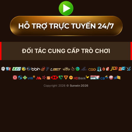
ĐỐI TÁC CUNG CẤP TRÒ CHƠI
Copyright 2026 ©
Sunwin
2026