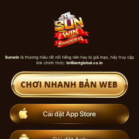
Skip
to
content
Sunwin
là thương hiệu rất nổi tiếng nên hay bị giả mạo,
hãy truy cập
link chính thức:
brilliantglobal.co.in