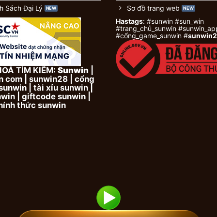
h Sách Đại Lý
Sơ đồ trang web
Hastags
: #sunwin #sun_win
#trang_chủ_sunwin #sunwin_ap
#cổng_game_sunwin #
sunwin
OÁ TÌM KIẾM:
Sunwin
|
 com | sunwin28 | cổng
unwin | tài xỉu sunwin |
nwin | giftcode sunwin |
hính thức sunwin