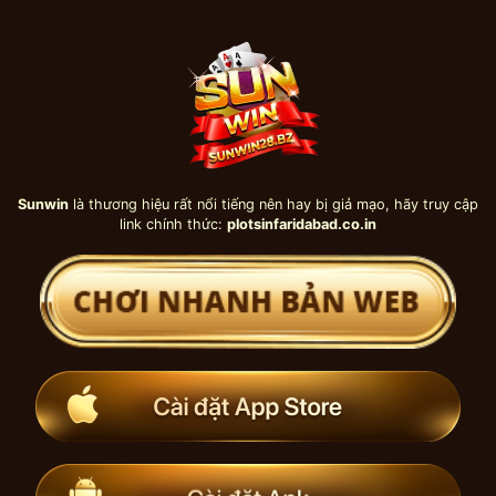
Skip
to
content
Sunwin
là thương hiệu rất nổi tiếng nên hay bị giả mạo,
hãy truy cập
link chính thức:
plotsinfaridabad.co.in