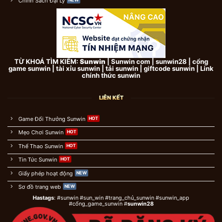
Chính Sách Đại Lý
TỪ KHOÁ TÌM KIẾM:
Sunwin
| Sunwin com | sunwin28 | cổng
game sunwin | tài xỉu sunwin | tải sunwin | giftcode sunwin | Link
chính thức sunwin
LIÊN KẾT
Game Đổi Thưởng Sunwin
Mẹo Chơi Sunwin
Thể Thao Sunwin
Tin Tức Sunwin
Giấy phép hoạt động
Sơ đồ trang web
Hastags
: #sunwin #sun_win #trang_chủ_sunwin #sunwin_app
#cổng_game_sunwin #
sunwin28