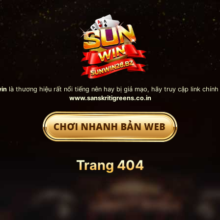
in
là thương hiệu rất nổi tiếng nên hay bị giả mạo,
hãy truy cập link chính
www.sanskritigreens.co.in
Trang 404