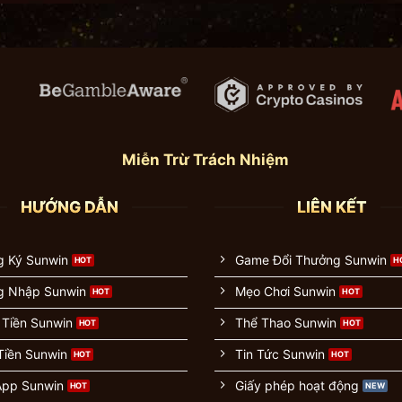
Miễn Trừ Trách Nhiệm
HƯỚNG DẪN
LIÊN KẾT
 Ký Sunwin
Game Đổi Thưởng Sunwin
g Nhập Sunwin
Mẹo Chơi Sunwin
Tiền Sunwin
Thể Thao Sunwin
Tiền Sunwin
Tin Tức Sunwin
App Sunwin
Giấy phép hoạt động