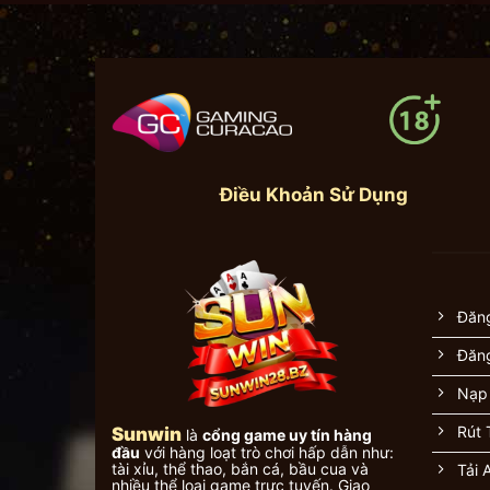
Điều Khoản Sử Dụng
Đăng
Đăn
Nạp 
Rút 
Sunwin
là
cổng game uy tín hàng
đầu
với hàng loạt trò chơi hấp dẫn như:
tài xỉu, thể thao, bắn cá, bầu cua và
Tải 
nhiều thể loại game trực tuyến. Giao