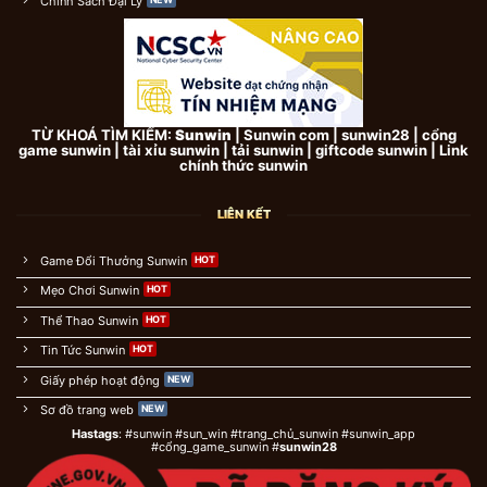
Chính Sách Đại Lý
TỪ KHOÁ TÌM KIẾM:
Sunwin
| Sunwin com | sunwin28 | cổng
game sunwin | tài xỉu sunwin | tải sunwin | giftcode sunwin | Link
chính thức sunwin
LIÊN KẾT
Game Đổi Thưởng Sunwin
Mẹo Chơi Sunwin
Thể Thao Sunwin
Tin Tức Sunwin
Giấy phép hoạt động
Sơ đồ trang web
Hastags
: #sunwin #sun_win #trang_chủ_sunwin #sunwin_app
#cổng_game_sunwin #
sunwin28