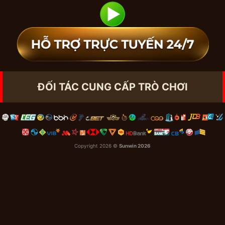
ĐỐI TÁC CUNG CẤP TRÒ CHƠI
Copyright 2026 ©
Sunwin
2026