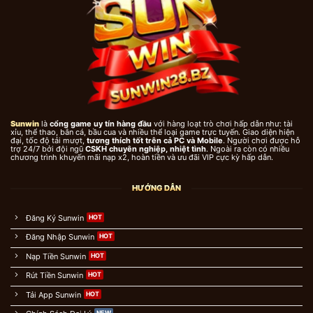
Sunwin
là
cổng game uy tín hàng đầu
với hàng loạt trò chơi hấp dẫn như: tài
xỉu, thể thao, bắn cá, bầu cua và nhiều thể loại game trực tuyến. Giao diện hiện
đại, tốc độ tải mượt,
tương thích tốt trên cả PC và Mobile
. Người chơi được hỗ
trợ 24/7 bởi đội ngũ
CSKH chuyên nghiệp, nhiệt tình
. Ngoài ra còn có nhiều
chương trình khuyến mãi nạp x2, hoàn tiền và ưu đãi VIP cực kỳ hấp dẫn.
HƯỚNG DẪN
Đăng Ký Sunwin
Đăng Nhập Sunwin
Nạp Tiền Sunwin
Rút Tiền Sunwin
Tải App Sunwin