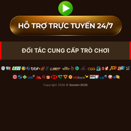
ĐỐI TÁC CUNG CẤP TRÒ CHƠI
Copyright 2026 ©
Sunwin
2026