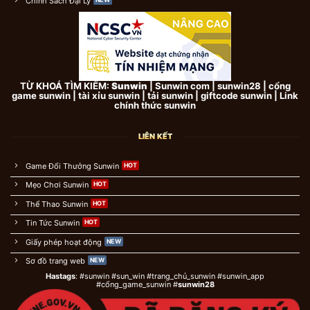
Chính Sách Đại Lý
TỪ KHOÁ TÌM KIẾM:
Sunwin
| Sunwin com | sunwin28 | cổng
game sunwin | tài xỉu sunwin | tải sunwin | giftcode sunwin | Link
chính thức sunwin
LIÊN KẾT
Game Đổi Thưởng Sunwin
Mẹo Chơi Sunwin
Thể Thao Sunwin
Tin Tức Sunwin
Giấy phép hoạt động
Sơ đồ trang web
Hastags
: #sunwin #sun_win #trang_chủ_sunwin #sunwin_app
#cổng_game_sunwin #
sunwin28