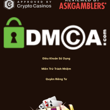
Điều Khoản Sử Dụng
Miễn Trừ Trách Nhiệm
Quyền Riêng Tư