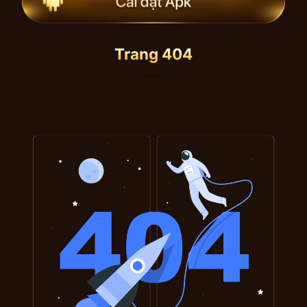
Trang 404