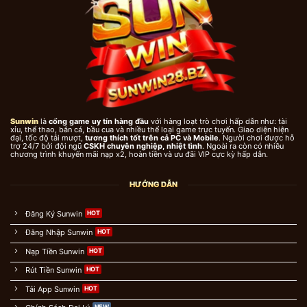
Sunwin
là
cổng game uy tín hàng đầu
với hàng loạt trò chơi hấp dẫn như: tài
xỉu, thể thao, bắn cá, bầu cua và nhiều thể loại game trực tuyến. Giao diện hiện
đại, tốc độ tải mượt,
tương thích tốt trên cả PC và Mobile
. Người chơi được hỗ
trợ 24/7 bởi đội ngũ
CSKH chuyên nghiệp, nhiệt tình
. Ngoài ra còn có nhiều
chương trình khuyến mãi nạp x2, hoàn tiền và ưu đãi VIP cực kỳ hấp dẫn.
HƯỚNG DẪN
Đăng Ký Sunwin
Đăng Nhập Sunwin
Nạp Tiền Sunwin
Rút Tiền Sunwin
Tải App Sunwin