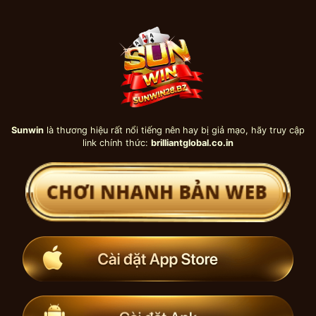
Skip
to
content
Sunwin
là thương hiệu rất nổi tiếng nên hay bị giả mạo,
hãy truy cập
link chính thức:
brilliantglobal.co.in