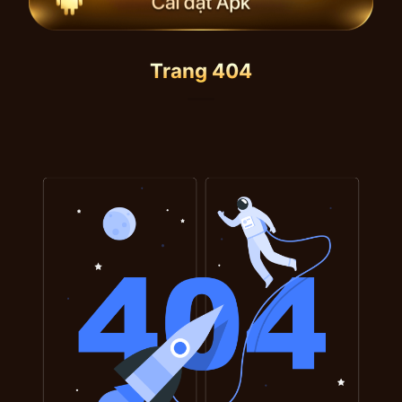
Trang 404