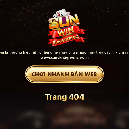
in
là thương hiệu rất nổi tiếng nên hay bị giả mạo,
hãy truy cập link chính
www.sanskritigreens.co.in
Trang 404