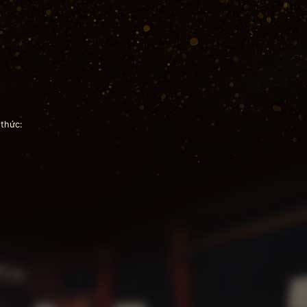
 thức: