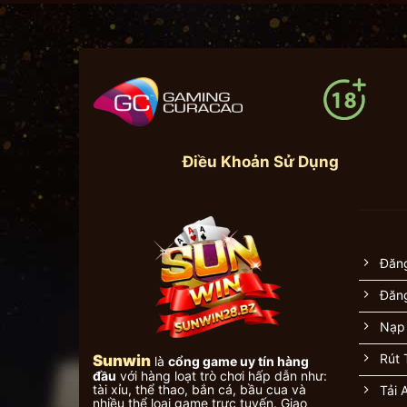
Điều Khoản Sử Dụng
Đăng
Đăn
Nạp 
Rút 
Sunwin
là
cổng game uy tín hàng
đầu
với hàng loạt trò chơi hấp dẫn như:
tài xỉu, thể thao, bắn cá, bầu cua và
Tải 
nhiều thể loại game trực tuyến. Giao