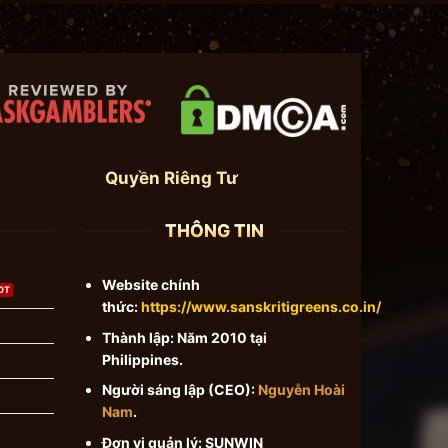
Quyền Riêng Tư
THÔNG TIN
Website chính
thức:
https://www.sanskritigreens.co.in/
Thành lập: Năm 2010 tại
Philippines.
Người sáng lập (CEO):
Nguyễn Hoài
Nam
.
Đơn vị quản lý: SUNWIN